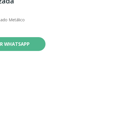
zada
lado Metálico
R WHATSAPP