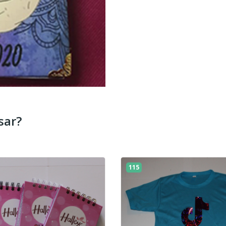
sar?
115