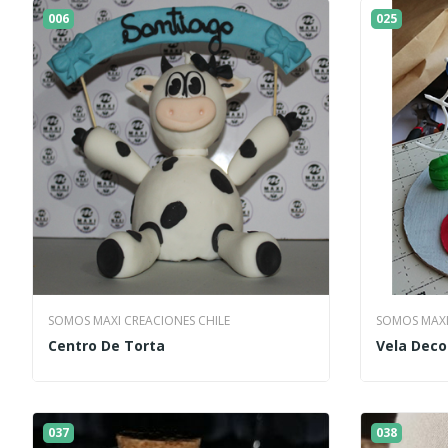
006
025
SOMOS MAXI CREACIONES CHILE
SOMOS MAXI
Centro De Torta
Vela Deco
037
038